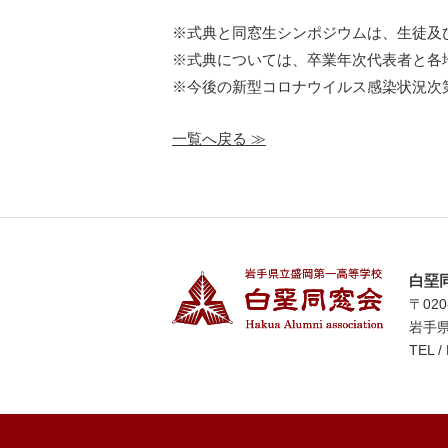
※式典と同窓生シンポジウムは、生徒及
※式典については、卒業年次代表者と各
※今後の新型コロナウイルス感染状況次
一覧へ戻る ≫
白堊
〒02
岩手
TEL 