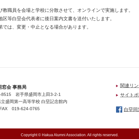
び教職員を会場と学校に分散させて、オンラインで実施します。
地区等白堊会代表者に後日案内文書を送付いたします。
第では、変更・中止となる場合があります。
関連リン
同窓会 事務局
0-8515 岩手県盛岡市上田3-2-1
サイトポ
県立盛岡第一高等学校 白堊記念館内
/ FAX
019-624-0765
白堊同窓
Copyright © Hakua Alumni Association. All rights reserved.