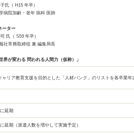
子氏（ H15 年卒）
学病院加齢・老年 病科 医師
ネーター
司 氏（ S59 年卒）
報社常務取締役 兼 編集局長
「世界が変わる 問われる人間力（仮称）」
キャリア教育支援を目的とした「人材バンク」のリストを各卒業年
度に延期
度に延期（派遣人数を増やして実施予定）