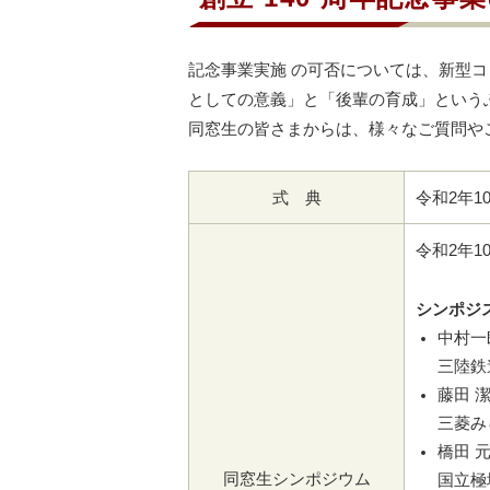
記念事業実施 の可否については、新型
としての意義」と「後輩の育成」という
同窓生の皆さまからは、様々なご質問や
式 典
令和2年1
令和2年1
シンポジ
中村一
三陸鉄
藤田 潔
三菱み
橋田 元
同窓生シンポジウム
国立極