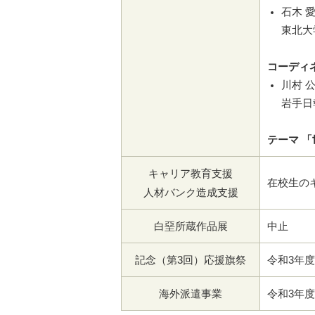
石木 愛
東北大
コーディ
川村 公
岩手日
テーマ 
キャリア教育支援
在校生の
人材バンク造成支援
白堊所蔵作品展
中止
記念（第3回）応援旗祭
令和3年
海外派遣事業
令和3年