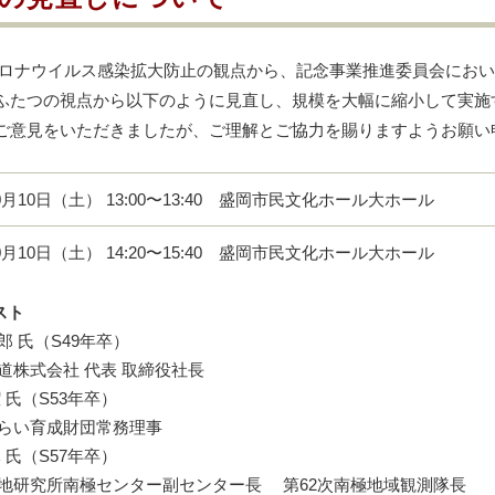
コロナウイルス感染拡大防止の観点から、記念事業推進委員会にお
ふたつの視点から以下のように見直し、規模を大幅に縮小して実施
ご意見をいただきましたが、ご理解とご協力を賜りますようお願い
0月10日（土） 13:00〜13:40 盛岡市民文化ホール大ホール
0月10日（土） 14:20〜15:40 盛岡市民文化ホール大ホール
スト
郎 氏（S49年卒）
道株式会社 代表 取締役社長
 氏（S53年卒）
らい育成財団常務理事
 氏（S57年卒）
地研究所南極センター副センター長
第62次南極地域観測隊長