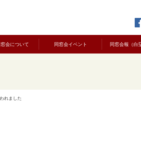
同窓会について
同窓会イベント
同窓会報（白
われました