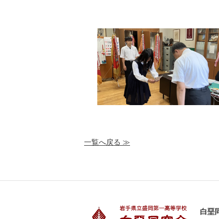
一覧へ戻る ≫
白堊