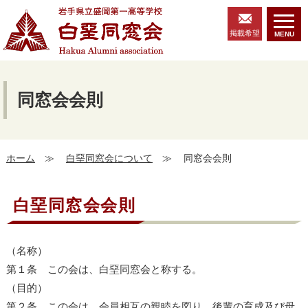
掲載希望
MENU
同窓会会則
ホーム
≫
白堊同窓会について
≫
同窓会会則
白堊同窓会会則
（名称）
第１条 この会は、白堊同窓会と称する。
（目的）
第２条 この会は、会員相互の親睦を図り、後輩の育成及び母