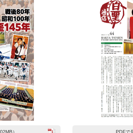
02MB）
PDFで