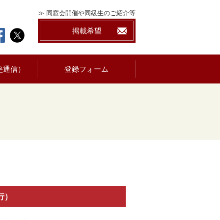
≫ 同窓会開催や同級生のご紹介等
掲載希望
堊通信）
登録フォーム
発行）