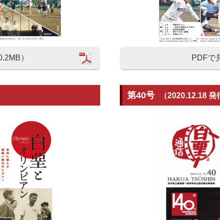
.2MB）
PDFで
第40号
（2020.12.18 