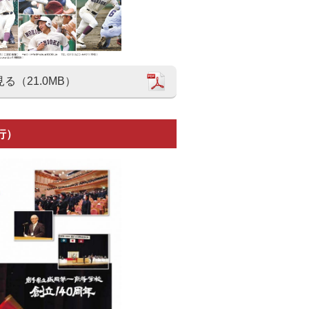
見る（21.0MB）
発行）